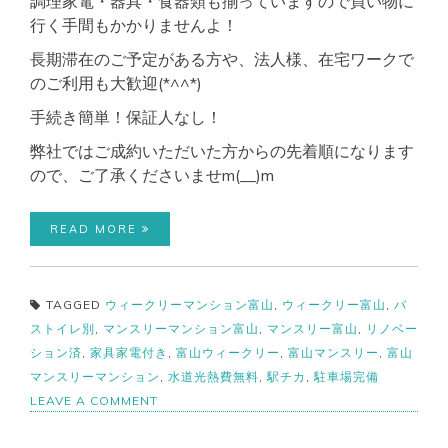
調理家電・器具・食器類も揃っていますので買い物に
行く手間もかかりませんよ！
長期滞在のご予定がある方や、法人様、在宅ワークで
のご利用も大歓迎(*^^*)
手続き簡単！保証人なし！
弊社ではご成約いただいた方からの先着順になります
ので、ご了承くださいませm(__)m
READ MORE
TAGGED
ウィークリーマンション富山
,
ウィークリー富山
,
バ
ストイレ別
,
マンスリーマンション富山
,
マンスリー富山
,
リノベー
ション済
,
家具家電付き
,
富山ウィークリー
,
富山マンスリー
,
富山
マンスリーマンション
,
水道光熱費無料
,
駅チカ
,
駐車場完備
ON
LEAVE A COMMENT
富
山