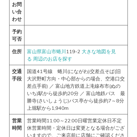
お問
い合
わせ
予約
可否
住所
富山県
富山市
蜷川
119-2
大きな地図を見
る
周辺のお店を探す
交通
国道41号線 蜷川(にながわ)交差点そば(旧
手段
大沢野町方向・中心部からの場合、空港口交
差点手前) ／ 富山地方鉄道上滝線布市(ぬの
いち)駅から徒歩約20分 ／ 富山地鉄バス 最
勝寺(さいしょうじ)バス亭から徒歩約7～8分
上堀駅から1,940m
営業
営業時間11:00～22:00日曜営業定休日不定
時間
休営業時間・定休日は変更となる場合がござ
いますので、ご来店前に店舗にご確認くださ