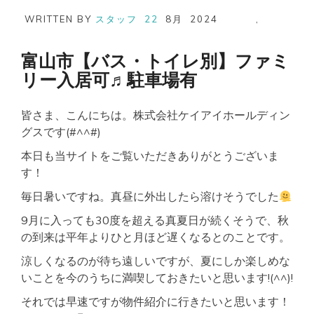
市
【バ
WRITTEN BY
スタッフ
22
8月
2024
,
ス・
ト
イ
富山市【バス・トイレ別】ファミ
レ
リー入居可♬駐車場有
別】
駐
車
皆さま、こんにちは。株式会社ケイアイホールディン
場
有
グスです(#^^#)
♬
リ
本日も当サイトをご覧いただきありがとうございま
ノ
す！
ベ
ー
毎日暑いですね。真昼に外出したら溶けそうでした
シ
ョ
9月に入っても30度を超える真夏日が続くそうで、秋
ン
の到来は平年よりひと月ほど遅くなるとのことです。
済
み
涼しくなるのが待ち遠しいですが、夏にしか楽しめな
いことを今のうちに満喫しておきたいと思います!(^^)!
それでは早速ですが物件紹介に行きたいと思います！