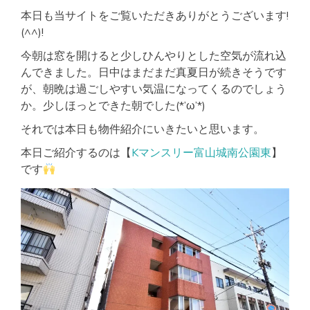
洋
本日も当サイトをご覧いただきありがとうございます!
室
(^^)!
広
め
今朝は窓を開けると少しひんやりとした空気が流れ込
んできました。日中はまだまだ真夏日が続きそうです
が、朝晩は過ごしやすい気温になってくるのでしょう
か。少しほっとできた朝でした(*’ω’*)
それでは本日も物件紹介にいきたいと思います。
本日ご紹介するのは【
Kマンスリー富山城南公園東
】
です