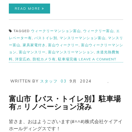
READ MORE
TAGGED
ウィークリーマンション富山
,
ウィークリー富山
,
エ
レベーター有
,
バストイレ別
,
マンスリーマンション富山
,
マンスリ
ー富山
,
家具家電付き
,
富山ウィークリー
,
富山ウィークリーマンシ
ョン
,
富山マンスリー
,
富山マンスリーマンション
,
水道光熱費無
ON
料
,
洋室広め
,
防犯カメラ有
,
駐車場完備
LEAVE A COMMENT
富
山
市
【バ
WRITTEN BY
スタッフ
03
9月
2024
,
ス・
ト
イ
富山市【バス・トイレ別】駐車場
レ
有♬リノベーション済み
別】
駐
車
皆さま、おはようございます(#^^#)株式会社ケイアイ
場
有
ホールディングスです！
♬