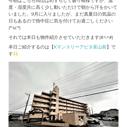
今朝はこちら岡山はめずらしく曇り模様ですが、温
☆
度・湿度共に高く少し動いただけで朝から汗をかいて
彡
いました。9月に入りましたが、まだ真夏日の気温の
日もあるので熱中症に気を付けてお過ごしください
(*’ω’*)
それでは本日も物件紹介させていただきます(#^^#)
本日ご紹介するのは【
Kマンスリーアピタ富山前
】で
す