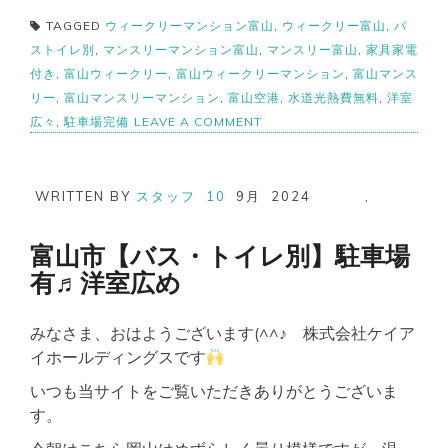
TAGGED
ウィークリーマンション富山
,
ウィークリー富山
,
バ
ストイレ別
,
マンスリーマンション富山
,
マンスリー富山
,
家具家電
付き
,
富山ウィークリー
,
富山ウィークリーマンション
,
富山マンス
リー
,
富山マンスリーマンション
,
富山空港
,
水道光熱費無料
,
洋室
ON
広々
,
駐車場完備
LEAVE A COMMENT
富
山
市
【バ
WRITTEN BY
スタッフ
10
9月
2024
,
ス・
ト
イ
富山市【バス・トイレ別】駐車場
レ
有♬洋室広め
別】
2
名
みなさま、おはようございます(^^♪ 株式会社ケイア
入
居
イホールディングスです
可
駐
いつも当サイトをご覧いただきありがとうございま
車
す。
場
有