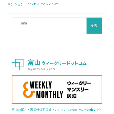
ON
マンション
LEAVE A COMMENT
富
山
高
検
岡
索:
市
【バ
ス・
ト
イ
レ
別】
駐
車
場
有
♬WIFI
可
富山の家具・家電付短期賃貸マンションはWeekly＆Monthly（ウ