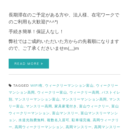
長期滞在のご予定がある方や、法人様、在宅ワークで
のご利用も大歓迎(*^^*)
手続き簡単！保証人なし！
弊社ではご成約いただいた方からの先着順になります
ので、ご了承くださいませm(__)m
READ MORE
TAGGED
WIFI有
,
ウィークリーマンション富山
,
ウィークリー
マンション高岡
,
ウィークリー富山
,
ウィークリー高岡
,
バストイレ
別
,
マンスリーマンション富山
,
マンスリーマンション高岡
,
マンス
リー富山
,
マンスリー高岡
,
家具家電付き
,
富山ウィークリー
,
富山
ウィークリーマンション
,
富山マンスリー
,
富山マンスリーマンシ
ョン
,
水道光熱費無料
,
複数名入居可
,
駐車場完備
,
高岡ウィークリ
ー
,
高岡ウィークリーマンション
,
高岡マンスリー
,
高岡マンスリー