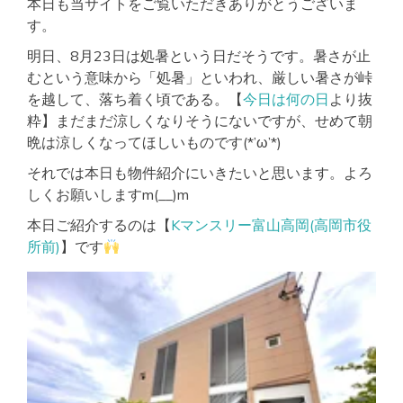
本日も当サイトをご覧いただきありがとうございま
す。
明日、8月23日は処暑という日だそうです。暑さが止
むという意味から「処暑」といわれ、厳しい暑さが峠
を越して、落ち着く頃である。【
今日は何の日
より抜
粋】まだまだ涼しくなりそうにないですが、せめて朝
晩は涼しくなってほしいものです(*’ω’*)
それでは本日も物件紹介にいきたいと思います。よろ
しくお願いしますm(__)m
本日ご紹介するのは【
Kマンスリー富山高岡(高岡市役
所前)
】です