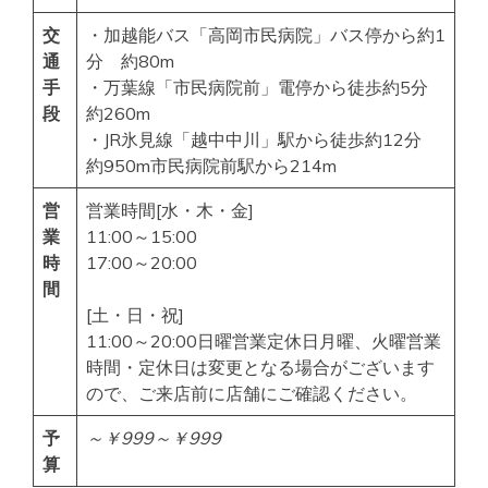
交
・加越能バス「高岡市民病院」バス停から約1
通
分 約80m
手
・万葉線「市民病院前」電停から徒歩約5分
段
約260m
・JR氷見線「越中中川」駅から徒歩約12分
約950m市民病院前駅から214m
営
営業時間[水・木・金]
業
11:00～15:00
時
17:00～20:00
間
[土・日・祝]
11:00～20:00日曜営業定休日月曜、火曜営業
時間・定休日は変更となる場合がございます
ので、ご来店前に店舗にご確認ください。
予
～￥999
～￥999
算