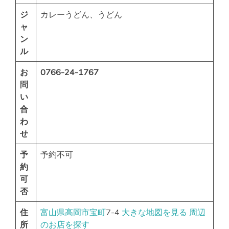
ジ
カレーうどん、うどん
ャ
ン
ル
お
0766-24-1767
問
い
合
わ
せ
予
予約不可
約
可
否
住
富山県
高岡市
宝町
7-4
大きな地図を見る
周辺
所
のお店を探す