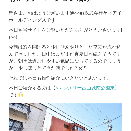
駐
車
皆さま、おはようございます(#^^#)株式会社ケイアイ
場
有
ホールディングスです！
♬
洋
本日も当サイトをご覧いただきありがとうございます!
室
(^^)!
広
め
今朝は窓を開けると少しひんやりとした空気が流れ込
んできました。日中はまだまだ真夏日が続きそうです
が、朝晩は過ごしやすい気温になってくるのでしょう
か。少しほっとできた朝でした(*’ω’*)
それでは本日も物件紹介にいきたいと思います。
本日ご紹介するのは【
Kマンスリー富山城南公園東
】
です