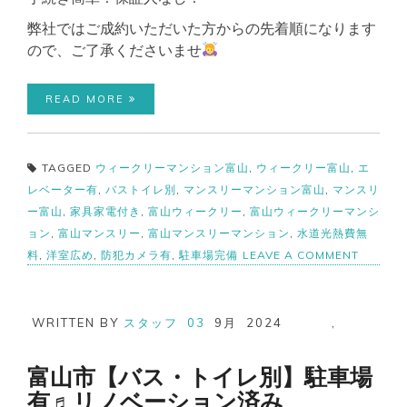
弊社ではご成約いただいた方からの先着順になります
ので、ご了承くださいませ
READ MORE
TAGGED
ウィークリーマンション富山
,
ウィークリー富山
,
エ
レベーター有
,
バストイレ別
,
マンスリーマンション富山
,
マンスリ
ー富山
,
家具家電付き
,
富山ウィークリー
,
富山ウィークリーマンシ
ョン
,
富山マンスリー
,
富山マンスリーマンション
,
水道光熱費無
ON
料
,
洋室広め
,
防犯カメラ有
,
駐車場完備
LEAVE A COMMENT
富
山
市
【バ
WRITTEN BY
スタッフ
03
9月
2024
,
ス・
ト
イ
富山市【バス・トイレ別】駐車場
レ
有♬リノベーション済み
別】