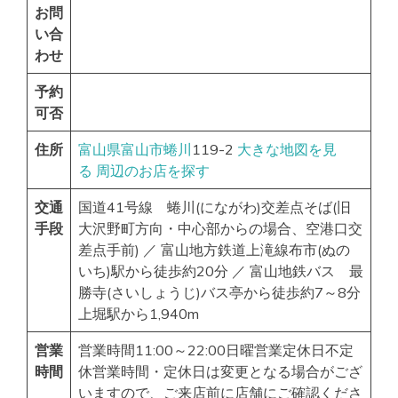
お問
い合
わせ
予約
可否
住所
富山県
富山市
蜷川
119-2
大きな地図を見
る
周辺のお店を探す
交通
国道41号線 蜷川(にながわ)交差点そば(旧
手段
大沢野町方向・中心部からの場合、空港口交
差点手前) ／ 富山地方鉄道上滝線布市(ぬの
いち)駅から徒歩約20分 ／ 富山地鉄バス 最
勝寺(さいしょうじ)バス亭から徒歩約7～8分
上堀駅から1,940m
営業
営業時間11:00～22:00日曜営業定休日不定
時間
休営業時間・定休日は変更となる場合がござ
いますので、ご来店前に店舗にご確認くださ