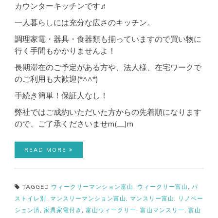
カウンターキッチンです♬
一人暮らしには充分な広さのキッチン。
調理家電・器具・食器類も揃っていますので買い物に
行く手間もかかりませんよ！
長期滞在のご予定がある方や、法人様、在宅ワークで
のご利用も大歓迎(*^^*)
手続き簡単！保証人なし！
弊社ではご成約いただいた方からの先着順になります
ので、ご了承くださいませm(__)m
READ MORE
TAGGED
ウィークリーマンション富山
,
ウィークリー富山
,
バ
ストイレ別
,
マンスリーマンション富山
,
マンスリー富山
,
リノベー
ション済
,
家具家電付き
,
富山ウィークリー
,
富山マンスリー
,
富山