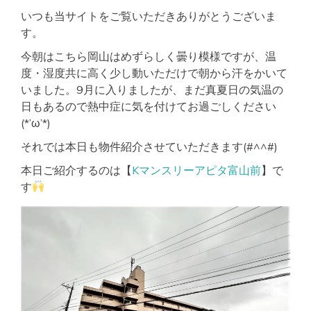
ィ
いつも当サイトをご覧いただきありがとうございま
ー
す。
充
実
今朝はこちら岡山はめずらしく曇り模様ですが、温
度・湿度共に高く少し動いただけで朝から汗をかいて
いました。9月に入りましたが、まだ真夏日の気温の
日もあるので熱中症に気を付けてお過ごしください
(*’ω’*)
それでは本日も物件紹介させていただきます(#^^#)
本日ご紹介するのは【
Kマンスリーアピタ富山前
】で
す