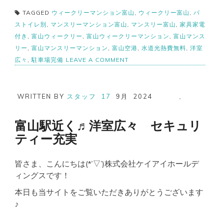
TAGGED
ウィークリーマンション富山
,
ウィークリー富山
,
バ
ストイレ別
,
マンスリーマンション富山
,
マンスリー富山
,
家具家電
付き
,
富山ウィークリー
,
富山ウィークリーマンション
,
富山マンス
リー
,
富山マンスリーマンション
,
富山空港
,
水道光熱費無料
,
洋室
ON
広々
,
駐車場完備
LEAVE A COMMENT
富
山
市
【バ
WRITTEN BY
スタッフ
17
9月
2024
,
ス・
ト
イ
富山駅近く♬洋室広々 セキュリ
レ
ティー充実
別】
2
名
皆さま、こんにちは(*’▽’)株式会社ケイアイホールデ
入
居
ィングスです！
可
駐
本日も当サイトをご覧いただきありがとうございます
車
♪
場
有