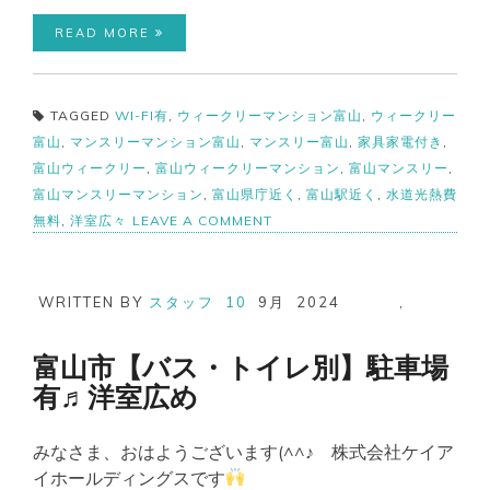
READ MORE
TAGGED
WI-FI有
,
ウィークリーマンション富山
,
ウィークリー
富山
,
マンスリーマンション富山
,
マンスリー富山
,
家具家電付き
,
富山ウィークリー
,
富山ウィークリーマンション
,
富山マンスリー
,
富山マンスリーマンション
,
富山県庁近く
,
富山駅近く
,
水道光熱費
ON
無料
,
洋室広々
LEAVE A COMMENT
富
山
駅
近
WRITTEN BY
スタッフ
10
9月
2024
,
く
♬
洋
富山市【バス・トイレ別】駐車場
室
有♬洋室広め
広々
セ
キ
みなさま、おはようございます(^^♪ 株式会社ケイア
ュ
リ
イホールディングスです
テ