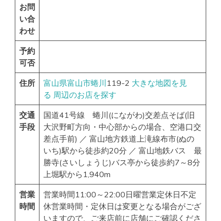
お問
い合
わせ
予約
可否
住所
富山県
富山市
蜷川
119-2
大きな地図を見
る
周辺のお店を探す
交通
国道41号線 蜷川(にながわ)交差点そば(旧
手段
大沢野町方向・中心部からの場合、空港口交
差点手前) ／ 富山地方鉄道上滝線布市(ぬの
いち)駅から徒歩約20分 ／ 富山地鉄バス 最
勝寺(さいしょうじ)バス亭から徒歩約7～8分
上堀駅から1,940m
営業
営業時間11:00～22:00日曜営業定休日不定
時間
休営業時間・定休日は変更となる場合がござ
いますので、ご来店前に店舗にご確認くださ