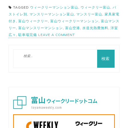
TAGGED
ウィークリーマンション富山
,
ウィークリー富山
,
バ
ストイレ別
,
マンスリーマンション富山
,
マンスリー富山
,
家具家電
付き
,
富山ウィークリー
,
富山ウィークリーマンション
,
富山マンス
リー
,
富山マンスリーマンション
,
富山空港
,
水道光熱費無料
,
洋室
ON
広々
,
駐車場完備
LEAVE A COMMENT
富
山
市
検
【バ
索:
ス・
ト
イ
レ
別】
2
名
入
居
可
駐
車
場
有