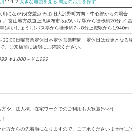
川
119-2
大きな地図を見る
周辺のお店を探す
蜷川(にながわ)交差点そば(旧大沢野町方向・中心部からの場合
 ／ 富山地方鉄道上滝線布市(ぬのいち)駅から徒歩約20分 ／ 
(さいしょうじ)バス亭から徒歩約7～8分上堀駅から1,940m
00～22:00日曜営業定休日不定休営業時間・定休日は変更となる
で、ご来店前に店舗にご確認ください。
999
￥1,000～￥1,999
方や、法人様、在宅ワークでのご利用も大歓迎(*^^*)
し！
た方からの先着順になりますので、ご了承くださいませm(__)