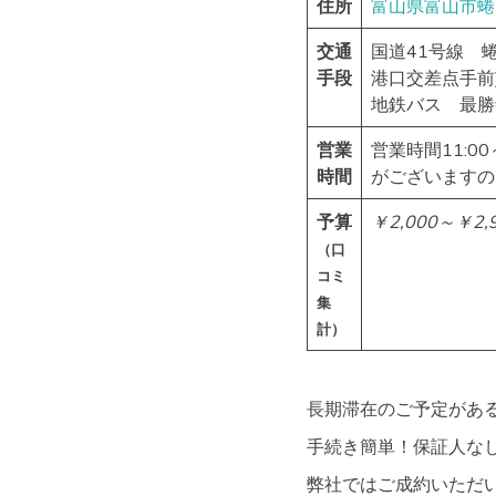
住所
富山県
富山市
蜷
交通
国道41号線 
手段
港口交差点手前)
地鉄バス 最勝寺
営業
営業時間11:
時間
がございますの
予算
￥2,000～￥2,
（口
コミ
集
計）
長期滞在のご予定がある
手続き簡単！保証人な
弊社ではご成約いただい