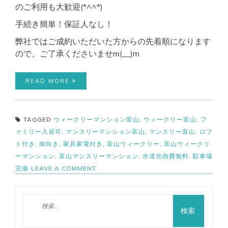
のご利用も大歓迎(*^^*)
手続き簡単！保証人なし！
弊社ではご成約いただいた方からの先着順になります
ので、ご了承くださいませm(__)m
READ MORE
TAGGED
ウィークリーマンション富山
,
ウィークリー富山
,
フ
ァミリー入居可
,
マンスリーマンション富山
,
マンスリー富山
,
ロフ
ト付き
,
南向き
,
家具家電付き
,
富山ウィークリー
,
富山ウィークリ
ーマンション
,
富山マンスリーマンション
,
水道光熱費無料
,
駐車場
ON
完備
LEAVE A COMMENT
富
山
市
検
【バ
索:
ス・
ト