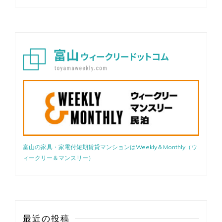
イ
レ
別】
フ
ァ
ミ
リ
ー
入
居
可
♬
駐
車
場
有
富山の家具・家電付短期賃貸マンションはWeekly＆Monthly（ウ
ィークリー＆マンスリー）
最近の投稿