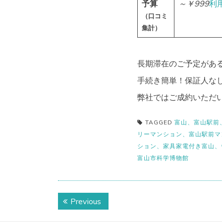
予算
～￥999
利
（口コミ
集計）
長期滞在のご予定がある
手続き簡単！保証人な
弊社ではご成約いただい
TAGGED
富山、富山駅前
リーマンション、富山駅前マ
ション、家具家電付き富山、
富山市科学博物館
投
Previous
Previous
稿
post: