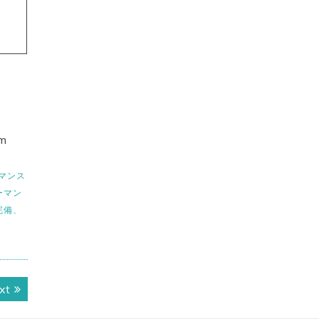
m
マンス
ーマン
完備、
Next
xt
post: